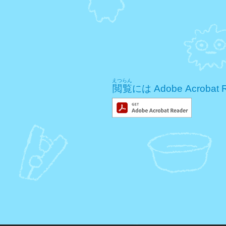
えつらん
閲覧
には Adobe Acro