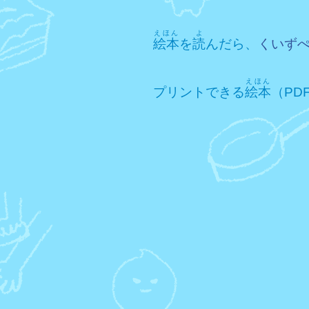
えほん
よ
絵本
を
読
んだら、
くいず
えほん
プリントできる
絵本
（PD