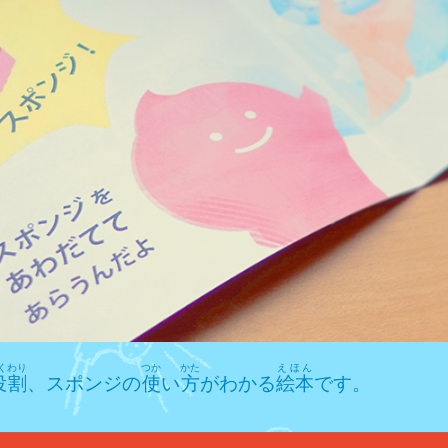
くわり
つか
かた
えほん
役割
、スポンジの
使
い
方
がわかる
絵本
です。