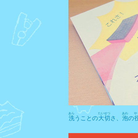
あら
たいせつ
あわ
や
洗
うことの
大切
さ、
泡
の