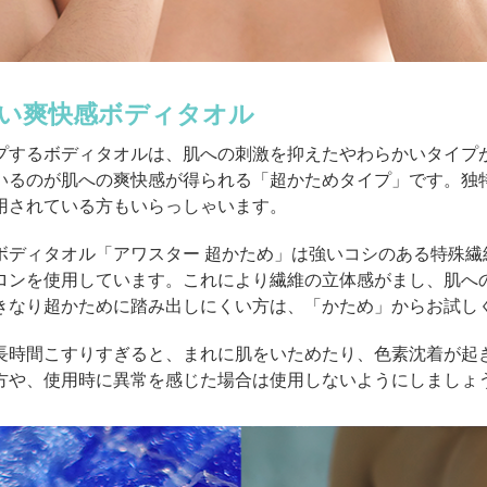
い爽快感ボディタオル
プするボディタオルは、肌への刺激を抑えたやわらかいタイプ
いるのが肌への爽快感が得られる「超かためタイプ」です。独
用されている方もいらっしゃいます。
ボディタオル「
アワスター 超かため
」は強いコシのある特殊繊
ロンを使用しています。これにより繊維の立体感がまし、肌へ
きなり超かために踏み出しにくい方は、「かため」からお試し
長時間こすりすぎると、まれに肌をいためたり、色素沈着が起
方や、使用時に異常を感じた場合は使用しないようにしましょ