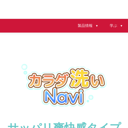
製品情報
学ぶ
▼
▼
サッパリ爽快感タイプ