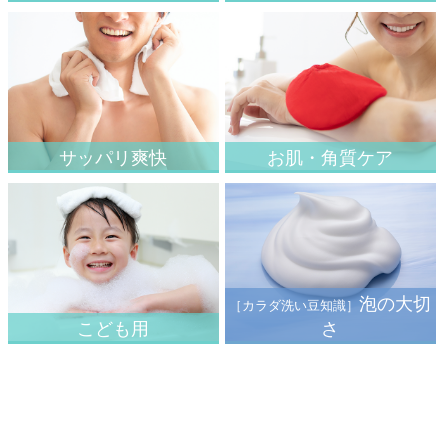
サッパリ爽快
お肌・角質ケア
泡の大切
［カラダ洗い豆知識］
こども用
さ