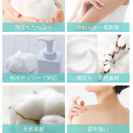
泡立ちたっぷり
やわらか・低刺激
泡ボディソープ対応
泡立ち・天然素材
天然素材
背中洗い