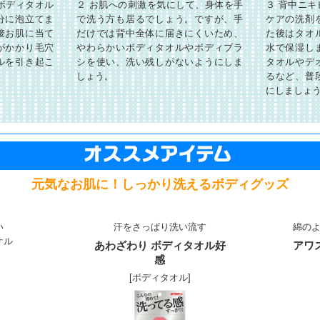
ボディタオル
２ お肌への刺激を気にして、身体を手
３ 背中ニ
分に泡立てま
で洗う方も居るでしょう。ですが、手
ケアの洗剤
接お肌に当て
だけでは背中全体に届きにくいため、
た後はタオ
がかかり毛穴
やわらかいボディタオルやボディブラ
水で保湿し
ルを引き起こ
シを使い、洗い残しがないようにしま
タオルやデ
しょう。
るなど、普
にしましょ
元気なお肌に！しっかり洗えるボディグッズ
い
汗をさっぱり洗い流す
綿の
オル
あわざわり ボディタオル好
アワ
感
[ボディタオル]