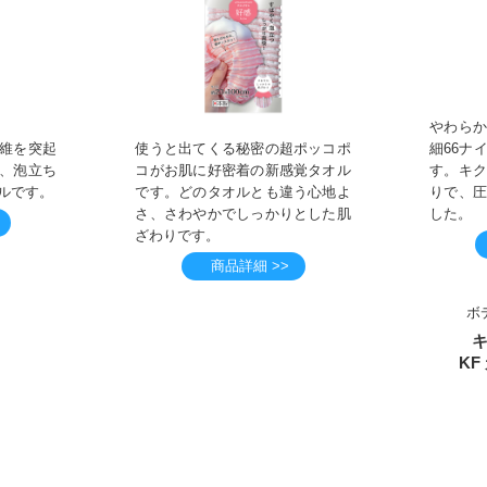
やわら
維を突起
使うと出てくる秘密の超ポッコポ
細66ナ
、泡立ち
コがお肌に好密着の新感覚タオル
す。キ
ルです。
です。どのタオルとも違う心地よ
りで、
さ、さわやかでしっかりとした肌
した。
ざわりです。
商品詳細 >>
ボ
K