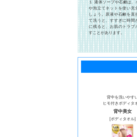
１ 液体ソープや石鹸は、
や泡立てネットを使い充
しょう。原液や石鹸を直
て洗うと、すすぎに時間
に残ると、お肌のトラブ
すことがあります。
背中を洗いやす
ヒモ付きボディタ
背中美女
[ボディタオル]