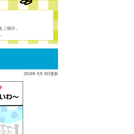
をご紹介。
す。
2019
年
8
月
9
日更新