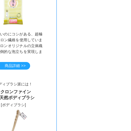
かいのにコシがある、超極
イロン繊維を使用していま
クロンオリジナルの立体織
圧倒的な泡立ちを実現しま
商品詳細 >>
ディブラシ派には！
キクロンファイン
F 天然ボディブラシ
[ボディブラシ]