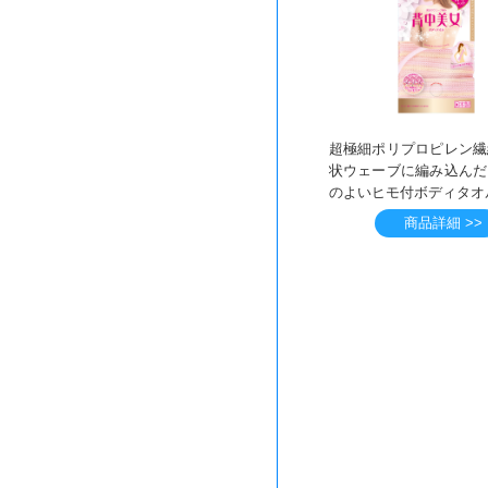
超極細ポリプロピレン繊
状ウェーブに編み込んだ
のよいヒモ付ボディタオ
商品詳細 >>