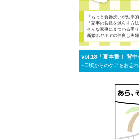
「もっと食器洗いが効率
「家事の負担を減らす方
そんな家事にまつわる困り
新婚ホヤホヤの仲良し夫
vol.18「夏本番！ 
−日頃からのケアをお忘