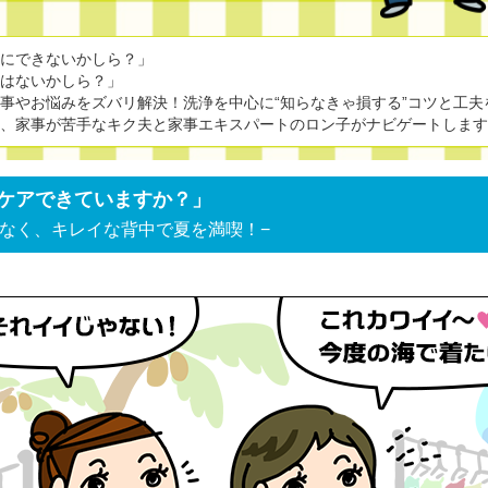
的にできないかしら？」
法はないかしら？」
事やお悩みをズバリ解決！洗浄を中心に“知らなきゃ損する”コツと工夫
婦、家事が苦手なキク夫と家事エキスパートのロン子がナビゲートしま
背中ケアできていますか？」
れなく、キレイな背中で夏を満喫！−