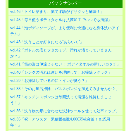
バックナンバー
vol.46「トイレ詰まり、慌てず騒がずサクッと解決！」
vol.45「毎日使うボディタオルは抗菌加工でいつでも清潔」
vol.44「泡ボディソープが、より便利に快適になる身体洗いアイ
テム」
vol.43「洗うことが好きになる“あらいく”」
vol.42「ボトルの底とフタのミゾ、汚れが溜まっていません
か？」
vol.41「筒の形は伊達じゃない！ ボディタオルの新しいカタチ」
vol.40「シンクの汚れは違いを理解して、お掃除ラクラク」
vol.39「お掃除しているのにトイレが臭う？」
vol.38「そのお風呂掃除、バススポンジを加えてみませんか？」
vol.37「キッチンスポンジは毎回洗って清潔を維持しましょ
う！」
vol.36「洗う物の形に合わせた洗浄ツールを使って効率アップ」
vol.35「祝・アワスター累積販売数4,000万枚突破！＆15周
年！」