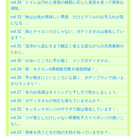
vol.34「トイレは汚れと便器の種類に応じた道具を使って簡単お
掃除」
vol.33「秋はお魚が美味しい季節、だけどグリルのお手入れが気
になる…」
vol.32「綿とナイロンだけじゃない、ボディタオルは進化してい
ます！」
vol.31「洗浄から皮むきまで幅広く使える昔ながらの天然素材の
たわし」
vol.30「かゆいところに手が届く、メンズボディタオル」
vol.29「祝・キクロンA累積販売数８億個突破！」
vol.28「手が届きにくいところにも届く、ボディブラシで洗い上
がりスッキリ！」
vol.27「冬のお洗濯はタイミングと干し方で乾かしましょう」
vol.26「ボディタオルの泡立ち落ちていませんか？」
vol.25「キッチンスポンジのザラザラ面は進化しています！」
vol.24「コゲ落としだけじゃない研磨粒子入りスポンジの使いこ
なし」
vol.23「身体を洗うときの泡の大切さ知っていますか？」