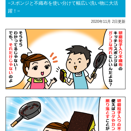
−スポンジと不織布を使い分けて幅広い洗い物に大活
躍！−
2020
年
11
月
2
日更新