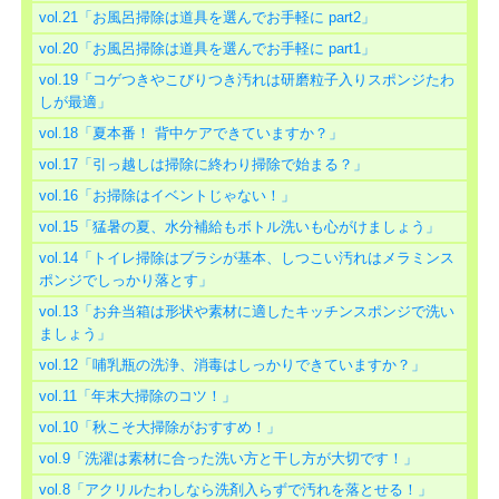
vol.21「お風呂掃除は道具を選んでお手軽に part2」
vol.20「お風呂掃除は道具を選んでお手軽に part1」
vol.19「コゲつきやこびりつき汚れは研磨粒子入りスポンジたわ
しが最適」
vol.18「夏本番！ 背中ケアできていますか？」
vol.17「引っ越しは掃除に終わり掃除で始まる？」
vol.16「お掃除はイベントじゃない！」
vol.15「猛暑の夏、水分補給もボトル洗いも心がけましょう」
vol.14「トイレ掃除はブラシが基本、しつこい汚れはメラミンス
ポンジでしっかり落とす」
vol.13「お弁当箱は形状や素材に適したキッチンスポンジで洗い
ましょう」
vol.12「哺乳瓶の洗浄、消毒はしっかりできていますか？」
vol.11「年末大掃除のコツ！」
vol.10「秋こそ大掃除がおすすめ！」
vol.9「洗濯は素材に合った洗い方と干し方が大切です！」
vol.8「アクリルたわしなら洗剤入らずで汚れを落とせる！」