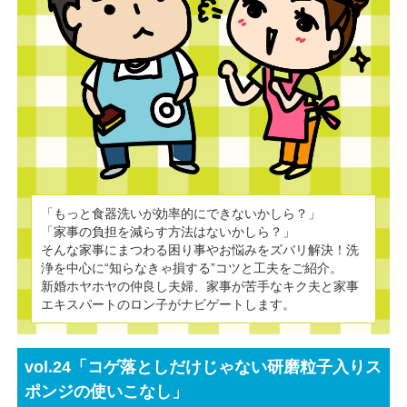
「もっと食器洗いが効率的にできないかしら？」
「家事の負担を減らす方法はないかしら？」
そんな家事にまつわる困り事やお悩みをズバリ解決！洗
浄を中心に“知らなきゃ損する”コツと工夫をご紹介。
新婚ホヤホヤの仲良し夫婦、家事が苦手なキク夫と家事
エキスパートのロン子がナビゲートします。
vol.24「コゲ落としだけじゃない研磨粒子入りス
ポンジの使いこなし」