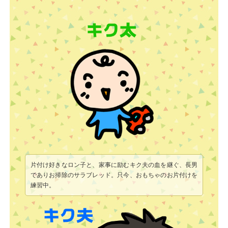
片付け好きなロン子と、家事に励むキク夫の血を継ぐ、長男
でありお掃除のサラブレッド。只今、おもちゃのお片付けを
練習中。